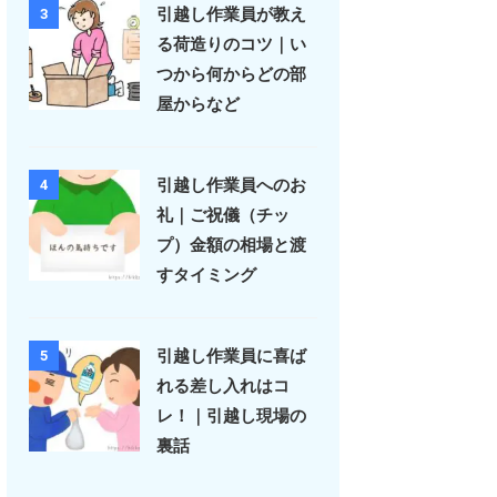
引越し作業員が教え
3
る荷造りのコツ｜い
つから何からどの部
屋からなど
引越し作業員へのお
4
礼｜ご祝儀（チッ
プ）金額の相場と渡
すタイミング
引越し作業員に喜ば
5
れる差し入れはコ
レ！｜引越し現場の
裏話