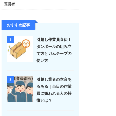
運営者
おすすめ記事
引越し作業員直伝！
1
ダンボールの組み立
て方とガムテープの
使い方
引越し業者の本音あ
2
るある｜当日の作業
員に嫌われる人の特
徴とは？