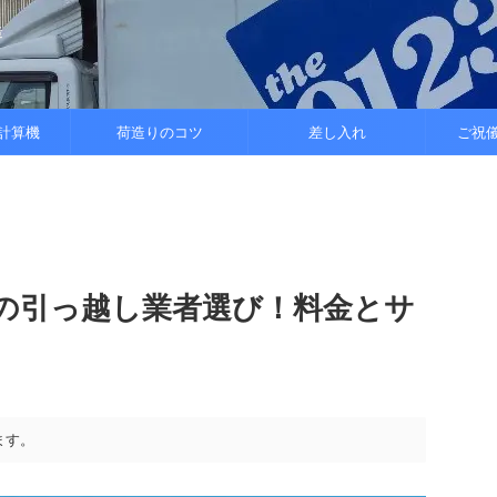
造
計算機
荷造りのコツ
差し入れ
ご祝
の引っ越し業者選び！料金とサ
ます。