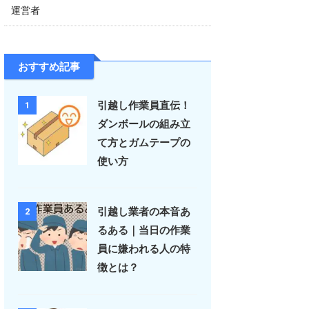
運営者
おすすめ記事
引越し作業員直伝！
1
ダンボールの組み立
て方とガムテープの
使い方
引越し業者の本音あ
2
るある｜当日の作業
員に嫌われる人の特
徴とは？