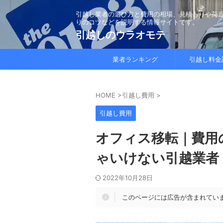
引越し業者の選び方と費用の相場、見積もりや荷
りのコツなどを説明する情報サイトです。
引越しのウラオモテ
業者ランキング
引越し料金
HOME
>
引越し費用
>
引越し費用
オフィス移転｜費用
ゃいけない引越業者
2022年10月28日
このページには広告が含まれてい