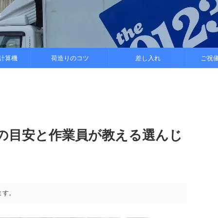
造
計算機
荷造りのコツ
差し入れ
ご祝
の目安と作業員が教える選んじ
ます。