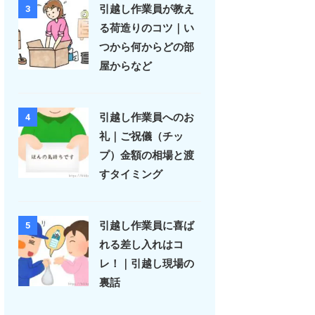
引越し作業員が教え
3
る荷造りのコツ｜い
つから何からどの部
屋からなど
引越し作業員へのお
4
礼｜ご祝儀（チッ
プ）金額の相場と渡
すタイミング
引越し作業員に喜ば
5
れる差し入れはコ
レ！｜引越し現場の
裏話